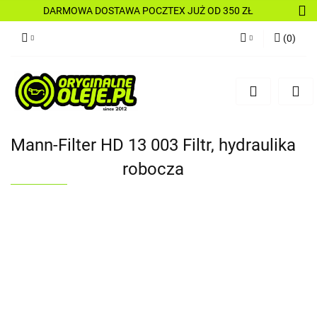
DARMOWA DOSTAWA POCZTEX JUŻ OD 350 ZŁ
(
0
)
Zaloguj się
Zarejestruj się
Dodaj zgłoszenie
Mann-Filter HD 13 003 Filtr, hydraulika
robocza