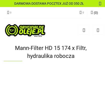
DARMOWA DOSTAWA POCZTEX JUŻ OD 350 ZŁ
(
0
)
Zaloguj się
Zarejestruj się
Dodaj zgłoszenie
Mann-Filter HD 15 174 x Filtr,
hydraulika robocza