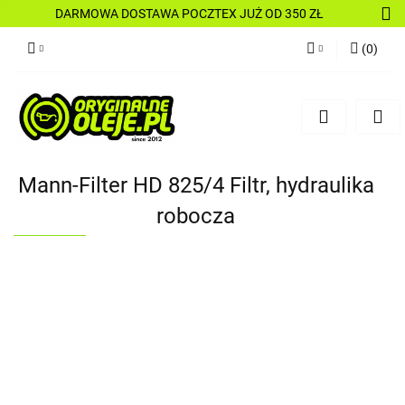
DARMOWA DOSTAWA POCZTEX JUŻ OD 350 ZŁ
(
0
)
Zaloguj się
Zarejestruj się
Dodaj zgłoszenie
Mann-Filter HD 825/4 Filtr, hydraulika
robocza