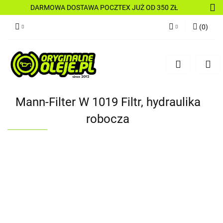
DARMOWA DOSTAWA POCZTEX JUŻ OD 350 ZŁ
(
0
)
Zaloguj się
Zarejestruj się
Dodaj zgłoszenie
Mann-Filter W 1019 Filtr, hydraulika
robocza