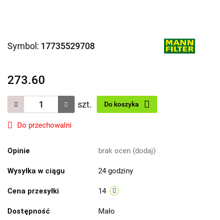
Symbol:
17735529708
273.60
szt.
Do koszyka
Do przechowalni
Opinie
brak ocen
(dodaj)
Wysyłka w ciągu
24 godziny
Cena przesyłki
14
Dostępność
Mało