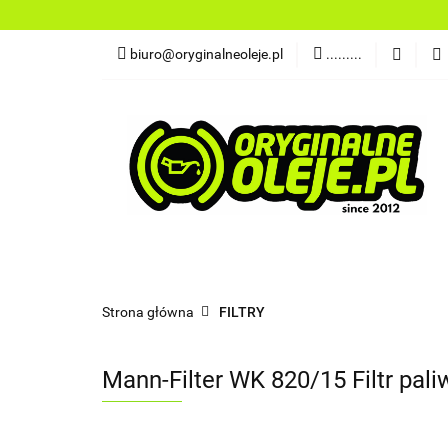
OLEJE
FILTR
biuro@oryginalneoleje.pl
.........
DO ŁODZI
AK
OLEJE Z USA
OLEJE
FILTRY
PŁYNY
CHEMI
NARZĘDZIA
CZĘŚCI
OLEJE Z USA
Strona główna
FILTRY
Mann-Filter WK 820/15 Filtr pali