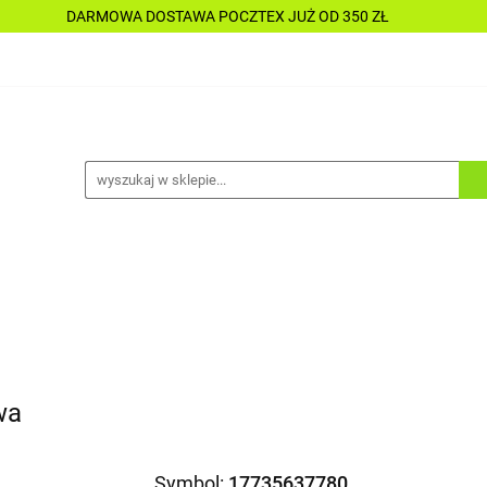
DARMOWA DOSTAWA POCZTEX JUŻ OD 350 ZŁ
Y
PŁYNY
CHEMIA
KOSMETYKI
DO MOTOC
CESORIA
LAKIERNICTWO
NARZĘDZIA
CZĘŚCI
ALLE TANIO
A
KOSMETYKI
DO MOTOCYKLI
DO ŁODZI
A
ALLE TANIO
wa
Symbol:
17735637780