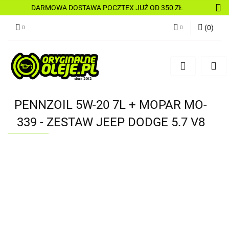
DARMOWA DOSTAWA POCZTEX JUŻ OD 350 ZŁ
(
0
)
Zaloguj się
Zarejestruj się
Dodaj zgłoszenie
PENNZOIL 5W-20 7L + MOPAR MO-
339 - ZESTAW JEEP DODGE 5.7 V8