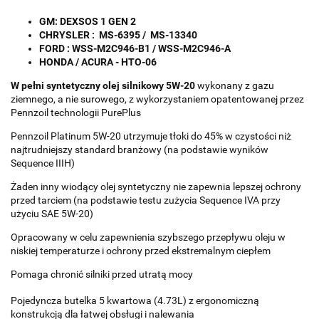
GM: DEXSOS 1 GEN 2
CHRYSLER : MS-6395 / MS-13340
FORD : WSS-M2C946-B1 / WSS-M2C946-A
HONDA / ACURA - HTO-06
W pełni syntetyczny olej silnikowy 5W-20
wykonany z gazu
ziemnego, a nie surowego, z wykorzystaniem opatentowanej przez
Pennzoil technologii PurePlus
Pennzoil Platinum 5W-20 utrzymuje tłoki do 45% w czystości niż
najtrudniejszy standard branżowy (na podstawie wyników
Sequence IIIH)
Żaden inny wiodący olej syntetyczny nie zapewnia lepszej ochrony
przed tarciem (na podstawie testu zużycia Sequence IVA przy
użyciu SAE 5W-20)
Opracowany w celu zapewnienia szybszego przepływu oleju w
niskiej temperaturze i ochrony przed ekstremalnym ciepłem
Pomaga chronić silniki przed utratą mocy
Pojedyncza butelka 5 kwartowa (4.73L) z ergonomiczną
konstrukcją dla łatwej obsługi i nalewania