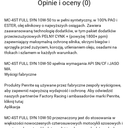
Opinie i oceny (0)
MC-4ST FULL SYN 10W-50 to w pełni syntetyczny, w 100% PAO i
ESTER, olej silnikowy o najwyższych osiągach. Zawiera
zaawansowaną technologię dodatków, w tym pakiet dodatków
przeciwzużyciowych PEŁNY CYNK + (powyżej 1800+ ppm)
zapewniający maksymalną ochronę silnika, skrzyni biegów i
sprzęgła przed zużyciem, korozją, utlenianiem oleju, osadami na
tłokach i szlamem w każdych warunkach.
MC-4ST FULL SYN 10W-50 spełnia wymagania API SN/CF i JASO
MA.
Wyścigi fabryczne
Produkty Penrite są używane przez fabryczne zespoły wyścigowe,
aby zapewnić najwyższą wydajność i ochronę. Aby odwiedzić
naszych partnerów Factory Racing i ambasadorów marki Penrite,
kliknij tutaj
Aplikacja
MC-4ST FULL SYN 10W-50 przeznaczony jest do stosowania w
większości nowoczesnych czterosuwowych motocykli szosowych i