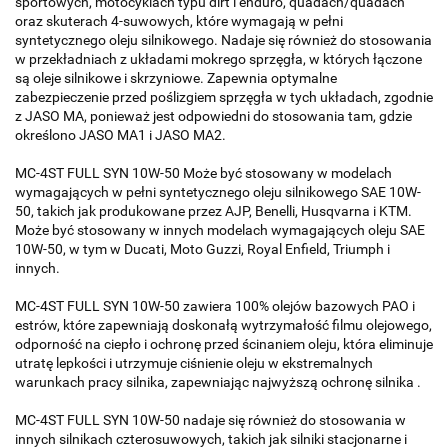
sportowych, motocyklach typu dirt i enduro, quadach/quadach
oraz skuterach 4-suwowych, które wymagają w pełni
syntetycznego oleju silnikowego. Nadaje się również do stosowania
w przekładniach z układami mokrego sprzęgła, w których łączone
są oleje silnikowe i skrzyniowe. Zapewnia optymalne
zabezpieczenie przed poślizgiem sprzęgła w tych układach, zgodnie
z JASO MA, ponieważ jest odpowiedni do stosowania tam, gdzie
określono JASO MA1 i JASO MA2.
MC-4ST FULL SYN 10W-50 Może być stosowany w modelach
wymagających w pełni syntetycznego oleju silnikowego SAE 10W-
50, takich jak produkowane przez AJP, Benelli, Husqvarna i KTM.
Może być stosowany w innych modelach wymagających oleju SAE
10W-50, w tym w Ducati, Moto Guzzi, Royal Enfield, Triumph i
innych.
MC-4ST FULL SYN 10W-50 zawiera 100% olejów bazowych PAO i
estrów, które zapewniają doskonałą wytrzymałość filmu olejowego,
odporność na ciepło i ochronę przed ścinaniem oleju, która eliminuje
utratę lepkości i utrzymuje ciśnienie oleju w ekstremalnych
warunkach pracy silnika, zapewniając najwyższą ochronę silnika .
MC-4ST FULL SYN 10W-50 nadaje się również do stosowania w
innych silnikach czterosuwowych, takich jak silniki stacjonarne i