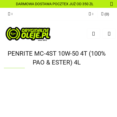
DARMOWA DOSTAWA POCZTEX JUŻ OD 350 ZŁ
(
0
)
Zaloguj się
Zarejestruj się
Dodaj zgłoszenie
PENRITE MC-4ST 10W-50 4T (100%
PAO & ESTER) 4L