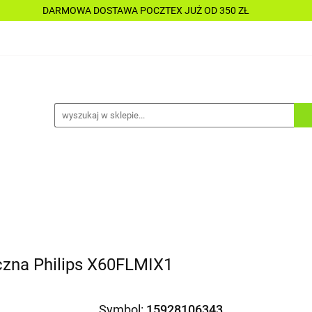
DARMOWA DOSTAWA POCZTEX JUŻ OD 350 ZŁ
Y
PŁYNY
CHEMIA
KOSMETYKI
DO MOTOC
CESORIA
LAKIERNICTWO
NARZĘDZIA
CZĘŚCI
ALLE TANIO
A
KOSMETYKI
DO MOTOCYKLI
DO ŁODZI
A
ALLE TANIO
zna Philips X60FLMIX1
Symbol:
15928106343