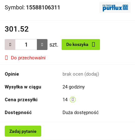
Symbol:
15588106311
301.52
szt.
Do koszyka
Do przechowalni
Opinie
brak ocen
(dodaj)
Wysyłka w ciągu
24 godziny
Cena przesyłki
14
Dostępność
Duża dostępność
Zadaj pytanie