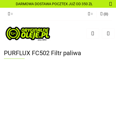
DARMOWA DOSTAWA POCZTEX JUŻ OD 350 ZŁ
(
0
)
Zaloguj się
Zarejestruj się
Dodaj zgłoszenie
PURFLUX FC502 Filtr paliwa