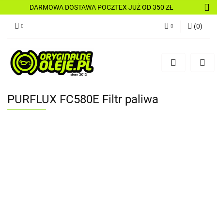
DARMOWA DOSTAWA POCZTEX JUŻ OD 350 ZŁ
(
0
)
Zaloguj się
Zarejestruj się
Dodaj zgłoszenie
PURFLUX FC580E Filtr paliwa