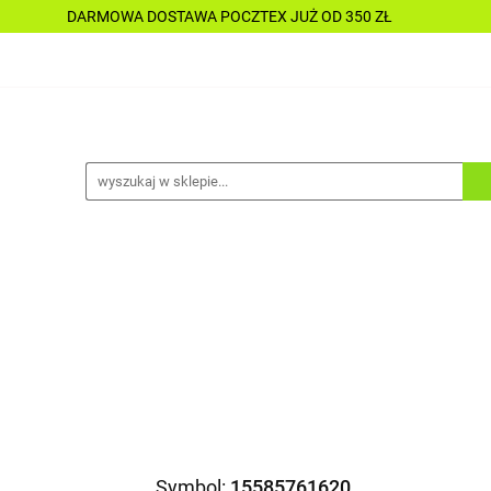
DARMOWA DOSTAWA POCZTEX JUŻ OD 350 ZŁ
Y
PŁYNY
CHEMIA
KOSMETYKI
DO MOTOC
CESORIA
LAKIERNICTWO
NARZĘDZIA
CZĘŚCI
ALLE TANIO
A
KOSMETYKI
DO MOTOCYKLI
DO ŁODZI
A
ALLE TANIO
Symbol:
15585761620