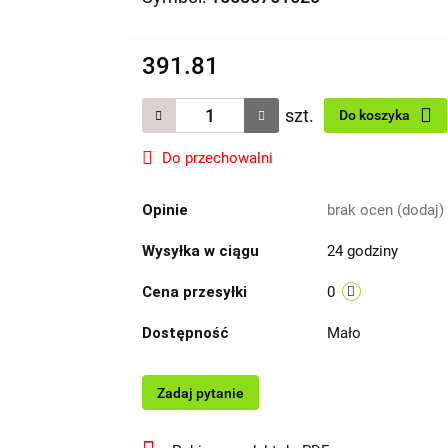
391.81
szt.
Do koszyka
Do przechowalni
Opinie
brak ocen
(dodaj)
Wysyłka w ciągu
24 godziny
Cena przesyłki
0
Dostępność
Mało
Zadaj pytanie