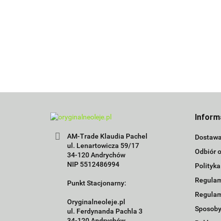
Inform
AM-Trade Klaudia Pachel
Dostaw
ul. Lenartowicza 59/17
Odbiór o
34-120 Andrychów
NIP 5512486994
Polityka
Regulam
Punkt Stacjonarny:
Regulam
Oryginalneoleje.pl
Sposoby
ul. Ferdynanda Pachla 3
34-120 Andrychów