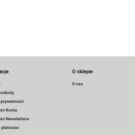
acje
O sklepie
a
O nas
sobisty
 prywatności
in Konta
in Newslettera
 płatności