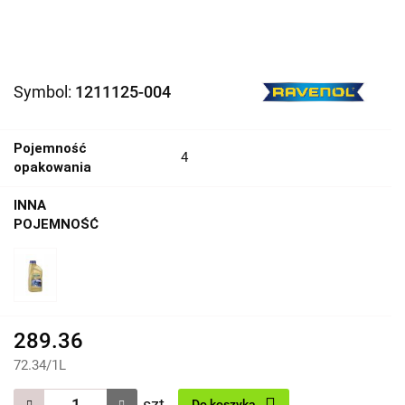
Symbol:
1211125-004
Pojemność
4
opakowania
INNA
POJEMNOŚĆ
289.36
72.34
/
1L
szt.
Do koszyka