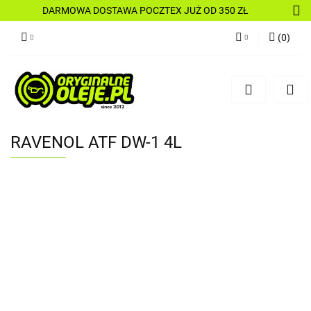
DARMOWA DOSTAWA POCZTEX JUŻ OD 350 ZŁ
(
0
)
Zaloguj się
Zarejestruj się
Dodaj zgłoszenie
RAVENOL ATF DW-1 4L