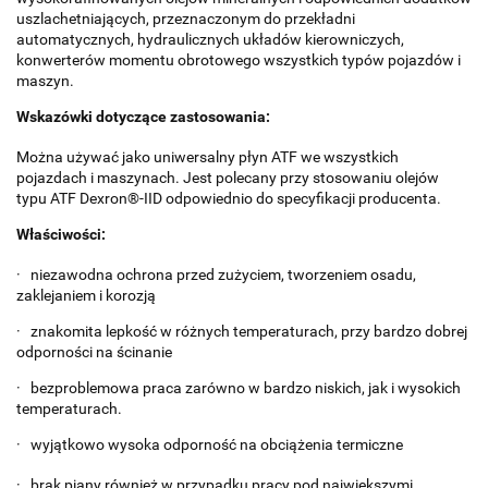
uszlachetniających, przeznaczonym do przekładni
automatycznych, hydraulicznych układów kierowniczych,
konwerterów momentu obrotowego wszystkich typów pojazdów i
maszyn.
Wskazówki dotyczące zastosowania:
Można używać jako uniwersalny płyn ATF we wszystkich
pojazdach i maszynach. Jest polecany przy stosowaniu olejów
typu ATF Dexron®-IID odpowiednio do specyfikacji producenta.
Właściwości:
· niezawodna ochrona przed zużyciem, tworzeniem osadu,
zaklejaniem i korozją
· znakomita lepkość w różnych temperaturach, przy bardzo dobrej
odporności na ścinanie
· bezproblemowa praca zarówno w bardzo niskich, jak i wysokich
temperaturach.
· wyjątkowo wysoka odporność na obciążenia termiczne
· brak piany również w przypadku pracy pod największymi