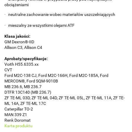
obciążeniami
· neutralne zachowanie wobec materiałów uszczelniających
· mieszalny ze wszystkimi olejami ATF
Klasa jakości:
GM Dexron®-IID
Allison C3, Allison C4
Aprobaty/specyfikacje:
Voith H55.6335.xx
CVT
Ford M2C-138 CJ, Ford M2C-166H, Ford M2C-185A, Ford
MERCON®, Ford SQM-9010B
MB 236.6, MB 236.7
DTFR 13C140 (MB 236.7)
ZF TE-ML 03D, ZF TE-ML 04D, ZF TE-ML 05L, ZF TE-ML 11A, ZF TE-
ML 14A, ZF TE-ML 17C
Caterpillar TO-2
MAN 339 Z1
Renk Doromat
Karta produktu