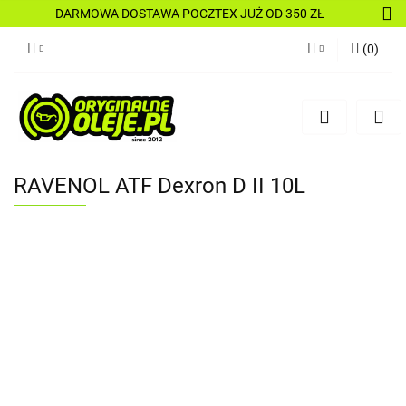
DARMOWA DOSTAWA POCZTEX JUŻ OD 350 ZŁ
(
0
)
Zaloguj się
Zarejestruj się
Dodaj zgłoszenie
RAVENOL ATF Dexron D II 10L