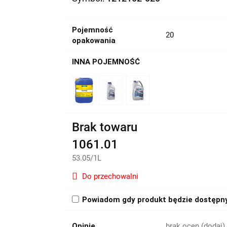
Pojemność
20
opakowania
INNA POJEMNOŚĆ
Brak towaru
1061.01
53.05
/
1L
Do przechowalni
Powiadom gdy produkt będzie dostępn
Opinie
brak ocen
(dodaj)