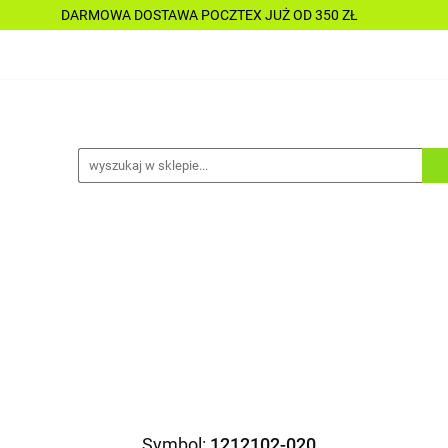
DARMOWA DOSTAWA POCZTEX JUŻ OD 350 ZŁ
Y
PŁYNY
CHEMIA
KOSMETYKI
DO MOTOC
CESORIA
LAKIERNICTWO
NARZĘDZIA
CZĘŚCI
ALLE TANIO
A
KOSMETYKI
DO MOTOCYKLI
DO ŁODZI
A
ALLE TANIO
Symbol:
1212102-020