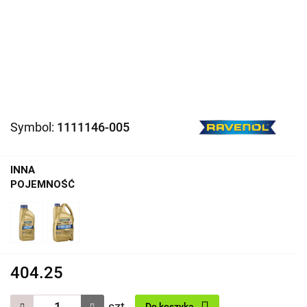
Symbol:
1111146-005
INNA
POJEMNOŚĆ
404.25
szt.
Do koszyka