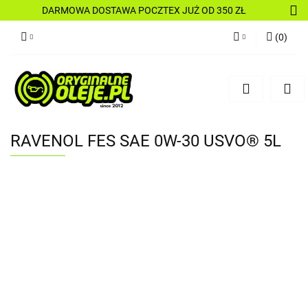
DARMOWA DOSTAWA POCZTEX JUŻ OD 350 ZŁ
(
0
)
Zaloguj się
Zarejestruj się
Dodaj zgłoszenie
RAVENOL FES SAE 0W-30 USVO® 5L