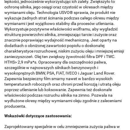
lepkości, jednocześnie wykorzystując ich zalety. Zwiększyło to
ochronę silnika, jego osiągi oraz czystość w okresach między
wymianami oleju. Technologia USVO® sprawia, że produkt nie
wykazuje żadnych strat ścinania podczas całego okresu między
wymianami i jest wyjątkowo stabilny dla procesów utleniania.
Wykorzystuje pozytywne właściwości wolframu, aby wygładzić
strukturę powierzchni silnika, zmniejszając tarcie i zużycie oraz
znacznie poprawiając wydajność mechaniczną. Jest oparty na
dodatkach o obniżonej zawartości popiołu o doskonałej
charakterystyce rozruchowej, niskim zużyciu oleju i mniejszej emisji
zanieczyszczeń. Olej ten zwiększy żywotność filtra DPF i TWC.
HTHS> 2,9 mPa*s. Opracowany dla oszczędności paliwa,
szczególnie w najnowszych silnikach benzynowych i
wysokoprężnych BMW, PSA, FIAT, IVECO i Jaguar Land Rover.
Zapewnia bezpieczny film smarny nawet w bardzo wysokich
temperaturach roboczych oraz chroni przed korozją i utratą oleju
poprzez utlenianie lub koksowanie. Zapewnia też doskonałe
właściwości podczas rozruchu silnika na zimno. Pozwala na
wydłużone okresy między wymianami oleju zgodnie z zaleceniami
producenta.
Wskazówki dotyczące zastosowania:
Zaprojektowany specjalnie w celu zmniejszenia zużycia paliwa w