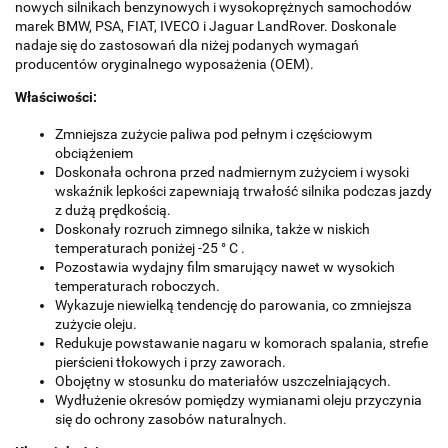
nowych silnikach benzynowych i wysokoprężnych samochodów
marek BMW, PSA, FIAT, IVECO i Jaguar LandRover. Doskonale
nadaje się do zastosowań dla niżej podanych wymagań
producentów oryginalnego wyposażenia (OEM).
Właściwości:
Zmniejsza zużycie paliwa pod pełnym i częściowym
obciążeniem
Doskonała ochrona przed nadmiernym zużyciem i wysoki
wskaźnik lepkości zapewniają trwałość silnika podczas jazdy
z dużą prędkością.
Doskonały rozruch zimnego silnika, także w niskich
temperaturach poniżej -25 ° C .
Pozostawia wydajny film smarujący nawet w wysokich
temperaturach roboczych.
Wykazuje niewielką tendencję do parowania, co zmniejsza
zużycie oleju.
Redukuje powstawanie nagaru w komorach spalania, strefie
pierścieni tłokowych i przy zaworach.
Obojętny w stosunku do materiałów uszczelniających.
Wydłużenie okresów pomiędzy wymianami oleju przyczynia
się do ochrony zasobów naturalnych.