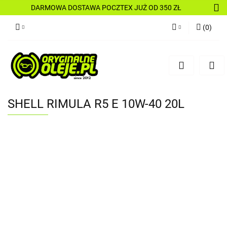
DARMOWA DOSTAWA POCZTEX JUŻ OD 350 ZŁ
(
0
)
Zaloguj się
Zarejestruj się
Dodaj zgłoszenie
SHELL RIMULA R5 E 10W-40 20L