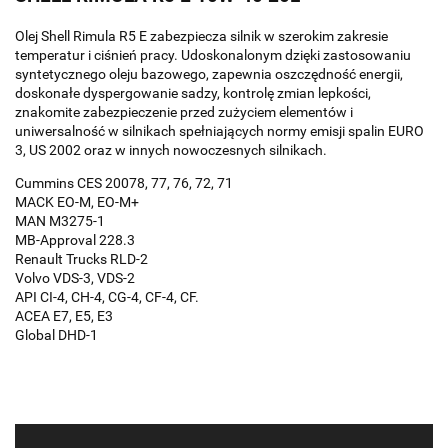
Olej Shell Rimula R5 E zabezpiecza silnik w szerokim zakresie
temperatur i ciśnień pracy. Udoskonalonym dzięki zastosowaniu
syntetycznego oleju bazowego, zapewnia oszczędność energii,
doskonałe dyspergowanie sadzy, kontrolę zmian lepkości,
znakomite zabezpieczenie przed zużyciem elementów i
uniwersalność w silnikach spełniających normy emisji spalin EURO
3, US 2002 oraz w innych nowoczesnych silnikach.
Cummins CES 20078, 77, 76, 72, 71
MACK EO-M, EO-M+
MAN M3275-1
MB-Approval 228.3
Renault Trucks RLD-2
Volvo VDS-3, VDS-2
API CI-4, CH-4, CG-4, CF-4, CF.
ACEA E7, E5, E3
Global DHD-1