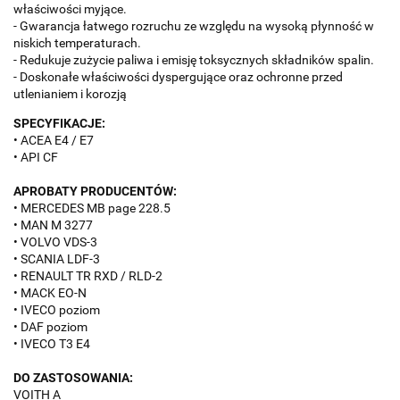
właściwości myjące.
- Gwarancja łatwego rozruchu ze względu na wysoką płynność w
niskich temperaturach.
- Redukuje zużycie paliwa i emisję toksycznych składników spalin.
- Doskonałe właściwości dyspergujące oraz ochronne przed
utlenianiem i korozją
SPECYFIKACJE:
• ACEA E4 / E7
• API CF
APROBATY PRODUCENTÓW:
• MERCEDES MB page 228.5
• MAN M 3277
• VOLVO VDS-3
• SCANIA LDF-3
• RENAULT TR RXD / RLD-2
• MACK EO-N
• IVECO poziom
• DAF poziom
• IVECO T3 E4
DO ZASTOSOWANIA:
VOITH A