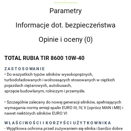
Parametry
Informacje dot. bezpieczeństwa
Opinie i oceny (0)
TOTAL
RUBIA TIR 8600 10W-40
Z A S T O S O WA N I E
• Do wszystkich typów silników wysokoprężnych,
turbodoładowanych i wolnossących stosowanych w ciężkich
pojazdach ciężarowych, autobusach,
sprzęcie budowlanym, rolniczym i przemyśle.
• Szczególnie zalecany do nowej generacji silników, spełniających
wymagania normy emisji spalin EURO III, IV, V (oprócz MAN i MB) i
nawet niektórych silników EURO VI
W Ł A Ś C I W O Ś C I I K O R Z Y Ś C I U Ż Y T K O W N I K A
- Wyjątkowa ochrona przed zużywaniem się silnika i bardzo dobre