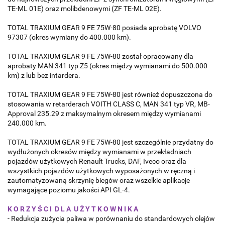
TE-ML 01E) oraz molibdenowymi (ZF TE-ML 02E).
TOTAL TRAXIUM GEAR 9 FE 75W-80 posiada aprobatę VOLVO
97307 (okres wymiany do 400.000 km).
TOTAL TRAXIUM GEAR 9 FE 75W-80 został opracowany dla
aprobaty MAN 341 typ Z5 (okres między wymianami do 500.000
km) z lub bez intardera.
TOTAL TRAXIUM GEAR 9 FE 75W-80 jest również dopuszczona do
stosowania w retarderach VOITH CLASS C, MAN 341 typ VR, MB-
Approval 235.29 z maksymalnym okresem między wymianami
240.000 km.
TOTAL TRAXIUM GEAR 9 FE 75W-80 jest szczególnie przydatny do
wydłużonych okresów między wymianami w przekładniach
pojazdów użytkowych Renault Trucks, DAF, Iveco oraz dla
wszystkich pojazdów użytkowych wyposażonych w ręczną i
zautomatyzowaną skrzynię biegów oraz wszelkie aplikacje
wymagające poziomu jakości API GL-4.
K O R Z Y Ś C I D L A U Ż Y T K O W N I K A
- Redukcja zużycia paliwa w porównaniu do standardowych olejów