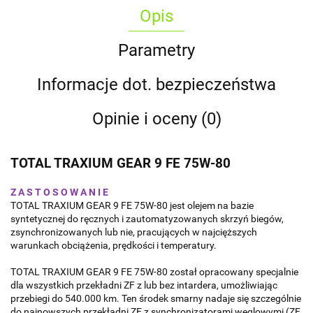
Opis
Parametry
Informacje dot. bezpieczeństwa
Opinie i oceny (0)
TOTAL
TRAXIUM GEAR 9 FE 75W-80
Z A S T O S O W A N I E
TOTAL TRAXIUM GEAR 9 FE 75W-80 jest olejem na bazie
syntetycznej do ręcznych i zautomatyzowanych skrzyń biegów,
zsynchronizowanych lub nie, pracujących w najcięższych
warunkach obciążenia, prędkości i temperatury.
TOTAL TRAXIUM GEAR 9 FE 75W-80 został opracowany specjalnie
dla wszystkich przekładni ZF z lub bez intardera, umożliwiając
przebiegi do 540.000 km. Ten środek smarny nadaje się szczególnie
do najnowszych przekładni ZF z synchronizatorami węglowymi (ZF