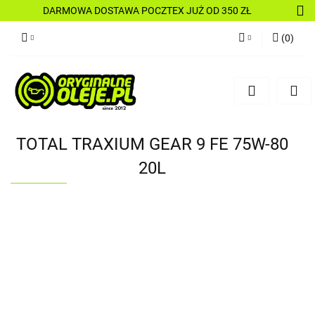
DARMOWA DOSTAWA POCZTEX JUŻ OD 350 ZŁ
(
0
)
Zaloguj się
Zarejestruj się
Dodaj zgłoszenie
TOTAL TRAXIUM GEAR 9 FE 75W-80
20L