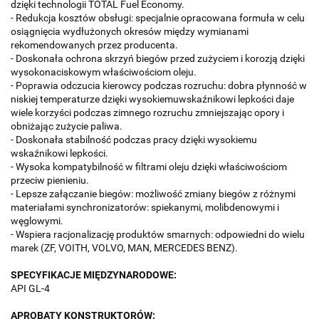
dzięki technologii TOTAL Fuel Economy.
- Redukcja kosztów obsługi: specjalnie opracowana formuła w celu
osiągnięcia wydłużonych okresów między wymianami
rekomendowanych przez producenta.
- Doskonała ochrona skrzyń biegów przed zużyciem i korozją dzięki
wysokonaciskowym właściwościom oleju.
- Poprawia odczucia kierowcy podczas rozruchu: dobra płynność w
niskiej temperaturze dzięki wysokiemuwskaźnikowi lepkości daje
wiele korzyści podczas zimnego rozruchu zmniejszając opory i
obniżając zużycie paliwa.
- Doskonała stabilność podczas pracy dzięki wysokiemu
wskaźnikowi lepkości.
- Wysoka kompatybilność w filtrami oleju dzięki właściwościom
przeciw pienieniu.
- Lepsze załączanie biegów: możliwość zmiany biegów z różnymi
materiałami synchronizatorów: spiekanymi, molibdenowymi i
węglowymi.
- Wspiera racjonalizację produktów smarnych: odpowiedni do wielu
marek (ZF, VOITH, VOLVO, MAN, MERCEDES BENZ).
SPECYFIKACJE MIĘDZYNARODOWE:
API GL-4
APROBATY KONSTRUKTORÓW: