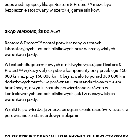
odpowiedniej specyfikacji, Restore & Protect™ może być
bezpiecznie stosowany w szerokiej gamie silników.
SKĄD WIADOMO, ŻE DZIAŁA?
Restore & Protect™ został potwierdzony w testach
laboratoryjnych, testach silnikowych oraz w rzeczywistych
warunkach jazdy.
W testach długoterminowych silniki wykorzystujące Restore &
Protect™ wykazywały czystsze komponenty przy przebiegu 450
000 km niż przy 150 000 km. Obejmowało to ponad 300 000 km
dodatkowych testów w porównaniu ze standardowym olejem
branżowym, a wyniki zostały potwierdzone zarówno w
kontrolowanych testach silnikowych, jak i w rzeczywistych
warunkach jazdy.
Wyniki te potwierdzają znaczące ograniczenie osadów w czasie w
porównaniu ze standardowymi olejami
CO SIĘ DZIEJE Z OSADAMI USUWANYMI Z SILNIKA? CZY OSADY