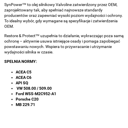
SynPower™ to olej silnikowy Valvoline zatwierdzony przez OEM,
zaprojektowany tak, aby spełniać najnowsze standardy
producentów oraz zapewniać wysoki poziom wydajności i ochrony.
To idealny wybór, gdy wymagane są specyfikacje i zatwierdzenia
OEM.
Restore & Protect™ uzupełnia to działanie, wykraczając poza samą
ochronę – aktywnie usuwa istniejące osady i pomaga zapobiegać
powstawaniu nowych. Wspiera to przywracanie i utrzymanie
wydajności silnika w czasie.
SPEŁNIA NORMY:
ACEA C5
ACEA C6
API SQ
VW 508.00 / 509.00
Ford WSS-M2C952-A1
Porsche C20
MB 229.71