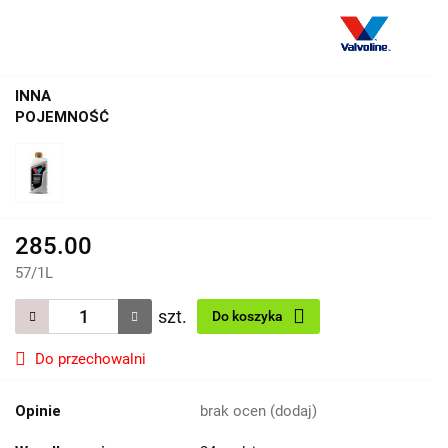
INNA
POJEMNOŚĆ
285.00
57
/
1L
szt.
Do koszyka
Do przechowalni
Opinie
brak ocen
(dodaj)