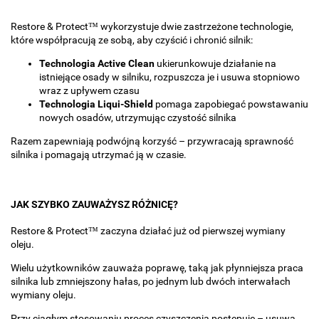
Restore & Protect™ wykorzystuje dwie zastrzeżone technologie,
które współpracują ze sobą, aby czyścić i chronić silnik:
Technologia Active Clean
ukierunkowuje działanie na
istniejące osady w silniku, rozpuszcza je i usuwa stopniowo
wraz z upływem czasu
Technologia Liqui-Shield
pomaga zapobiegać powstawaniu
nowych osadów, utrzymując czystość silnika
Razem zapewniają podwójną korzyść – przywracają sprawność
silnika i pomagają utrzymać ją w czasie.
JAK SZYBKO ZAUWAŻYSZ RÓŻNICĘ?
Restore & Protect™ zaczyna działać już od pierwszej wymiany
oleju.
Wielu użytkowników zauważa poprawę, taką jak płynniejsza praca
silnika lub zmniejszony hałas, po jednym lub dwóch interwałach
wymiany oleju.
Przy ciągłym stosowaniu proces czyszczenia postępuje – usuwa