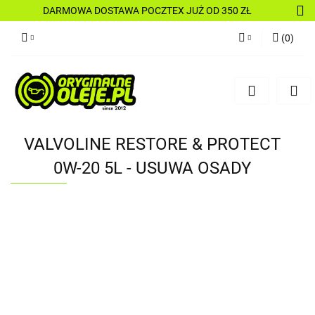
DARMOWA DOSTAWA POCZTEX JUŻ OD 350 ZŁ
(
0
)
Zaloguj się
Zarejestruj się
Dodaj zgłoszenie
VALVOLINE RESTORE & PROTECT
0W-20 5L - USUWA OSADY