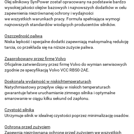
Olej silnikowy SynPower został opracowany na podstawie bardzo
wysokiej jakości olejów bazowych i najnowszych dodatków w celu
zapewnienia niezrównanej ochrony i wydajności
we wszystkich warunkach pracy. Formuła spełniająca wymogi
najnowszych standardów wiodących producentów silników.
Oszczędność paliwa
Niska lepkość i specjalne dodatki zapewniają maksymalną redukcję
tarcia, co przekłada się na niższe zużycie paliwa.
Zaaprobowany przez firmę Volvo
Oficjalnie zatwierdzony przez firmę Volvo do wymian serwisowych
zgodnie ze specyfikacją Volvo VCC RBS0-2AE.
Doskonała wydajność w niskich
temperaturach
Natychmiastowy przepływ oleju w niskich temperaturach
gwarantuje łatwe uruchamianie zimnego silnika i optymalne
smarowanie w ciągu kilku sekund od zapłonu.
Czystość silnika
Utrzymuje silnik w idealnej czystości poprzez minimalizację osadów.
Ochrona przed zużyciem
Zapewnia niezrównaną ochronę przed zużyciem we wszystkich