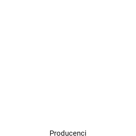
Mann-Filter
VALVOLINE
HU 8014 z
SynPOWER FE
Filtr oleju
40.62
0W-20 1L
57.20
K2 FLORIDA SCENT BRAND
NEW CAR - Odświeżacz
powietrza w puszce
13.83
Producenci