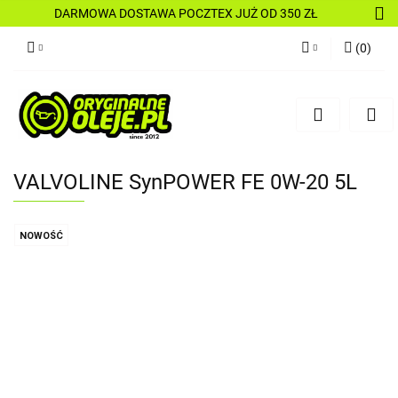
DARMOWA DOSTAWA POCZTEX JUŻ OD 350 ZŁ
(
0
)
Zaloguj się
Zarejestruj się
Dodaj zgłoszenie
VALVOLINE SynPOWER FE 0W-20 5L
NOWOŚĆ