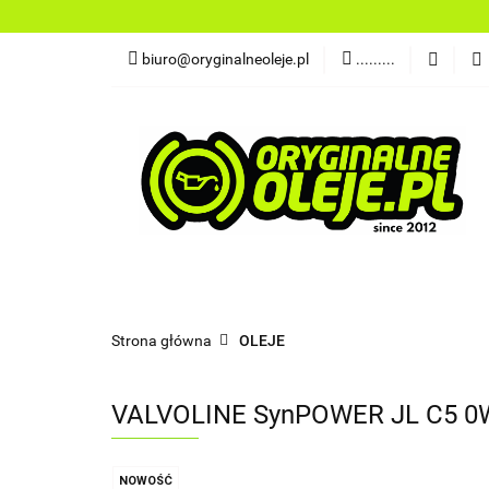
OLEJE
FILTR
biuro@oryginalneoleje.pl
.........
DO ŁODZI
AK
OLEJE Z USA
OLEJE
FILTRY
PŁYNY
CHEMI
NARZĘDZIA
CZĘŚCI
OLEJE Z USA
Strona główna
OLEJE
VALVOLINE SynPOWER JL C5 0W
NOWOŚĆ