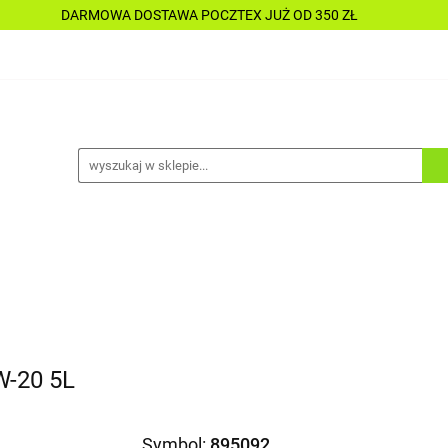
DARMOWA DOSTAWA POCZTEX JUŻ OD 350 ZŁ
Y
PŁYNY
CHEMIA
KOSMETYKI
DO MOTOC
CESORIA
LAKIERNICTWO
NARZĘDZIA
CZĘŚCI
ALLE TANIO
A
KOSMETYKI
DO MOTOCYKLI
DO ŁODZI
A
ALLE TANIO
-20 5L
Symbol:
895092