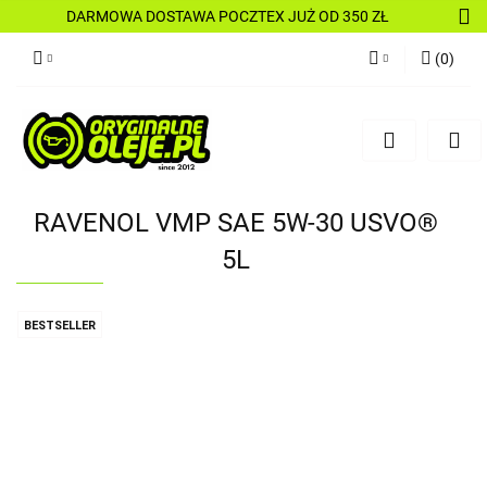
DARMOWA DOSTAWA POCZTEX JUŻ OD 350 ZŁ
(
0
)
Zaloguj się
Zarejestruj się
Dodaj zgłoszenie
RAVENOL VMP SAE 5W-30 USVO®
5L
BESTSELLER