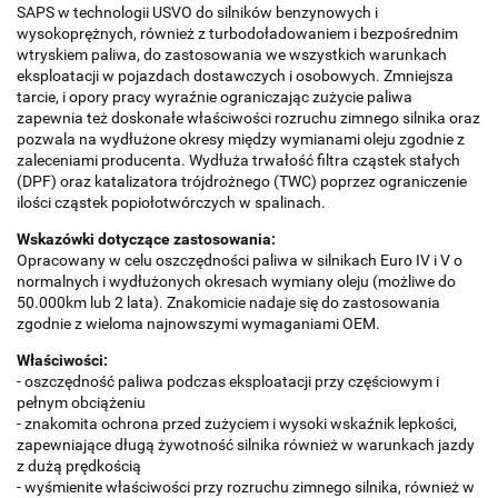
SAPS w technologii USVO do silników benzynowych i
wysokoprężnych, również z turbodoładowaniem i bezpośrednim
wtryskiem paliwa, do zastosowania we wszystkich warunkach
eksploatacji w pojazdach dostawczych i osobowych. Zmniejsza
tarcie, i opory pracy wyraźnie ograniczając zużycie paliwa
zapewnia też doskonałe właściwości rozruchu zimnego silnika oraz
pozwala na wydłużone okresy między wymianami oleju zgodnie z
zaleceniami producenta. Wydłuża trwałość filtra cząstek stałych
(DPF) oraz katalizatora trójdrożnego (TWC) poprzez ograniczenie
ilości cząstek popiołotwórczych w spalinach.
Wskazówki dotyczące zastosowania:
Opracowany w celu oszczędności paliwa w silnikach Euro IV i V o
normalnych i wydłużonych okresach wymiany oleju (możliwe do
50.000km lub 2 lata). Znakomicie nadaje się do zastosowania
zgodnie z wieloma najnowszymi wymaganiami OEM.
Właściwości:
- oszczędność paliwa podczas eksploatacji przy częściowym i
pełnym obciążeniu
- znakomita ochrona przed zużyciem i wysoki wskaźnik lepkości,
zapewniające długą żywotność silnika również w warunkach jazdy
z dużą prędkością
- wyśmienite właściwości przy rozruchu zimnego silnika, również w