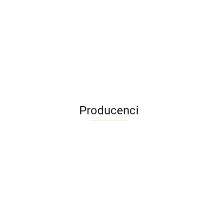
RAVENOL
RAVENOL
RAVENO
2000
VALVOLINE
VSG SAE
AWD‑H
ATF T-W
ENGINE
SynPOWER
TENZI IPA
56.39
75W-90
Fluid 1L -
Lifetime
FLUSH
91.25
115.50
306.20
5W-40 5L
CLEANER 1L
1L
awd h
4L
177.10
do
18.80
odtłuszczania
lakieru
Producenci