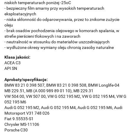
niskich temperaturach poniżej -25oC
- bezpieczny film smarny przy wysokich temperaturach
eksploatacyjnych
- niska skłonność do odparowywania, przez to znikome zużycie
oleju
- brak osadów pochodzenia olejowego w komorach spalania, w
strefie pierścieni tłokowych i na zaworach
- neutralność w stosunku do materiałów uszczelniających
- wydłużone okresy wymiany oleju chronią zasoby naturalne
Klasa jakości:
ACEA C3
API SN
Aprobaty/specyfikacje:
BMW 83 21 0 398 507, BMW 83 21 0 398 508, BMW Longlife-04
MB 229.51, MB (A 000 989 89 01 10), MB 229.31
VW 504 00, VW 507 00, VW G 052 195 M2, VW G 052 195 M4, VW G
052 195 M6
Audi G 052 195 M2, Audi G 052 195 M4, Audi G 052 195 M6, Audi
Motorsport V31 748 026
Fiat 9.55535-S1
Chrysler MS-11106
Porsche C30