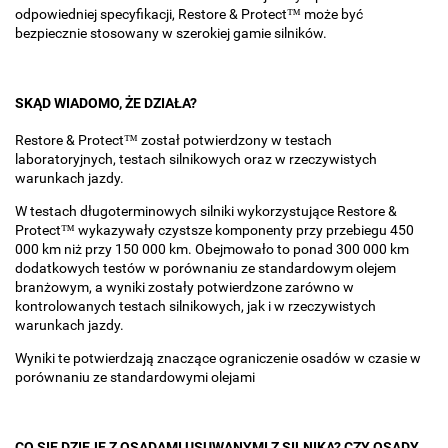
odpowiedniej specyfikacji, Restore & Protect™ może być
bezpiecznie stosowany w szerokiej gamie silników.
SKĄD WIADOMO, ŻE DZIAŁA?
Restore & Protect™ został potwierdzony w testach
laboratoryjnych, testach silnikowych oraz w rzeczywistych
warunkach jazdy.
W testach długoterminowych silniki wykorzystujące Restore &
Protect™ wykazywały czystsze komponenty przy przebiegu 450
000 km niż przy 150 000 km. Obejmowało to ponad 300 000 km
dodatkowych testów w porównaniu ze standardowym olejem
branżowym, a wyniki zostały potwierdzone zarówno w
kontrolowanych testach silnikowych, jak i w rzeczywistych
warunkach jazdy.
Wyniki te potwierdzają znaczące ograniczenie osadów w czasie w
porównaniu ze standardowymi olejami
CO SIĘ DZIEJE Z OSADAMI USUWANYMI Z SILNIKA? CZY OSADY