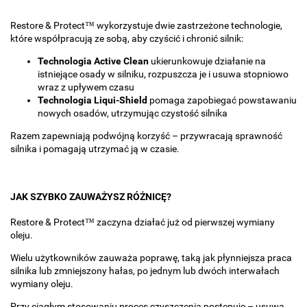
Restore & Protect™ wykorzystuje dwie zastrzeżone technologie,
które współpracują ze sobą, aby czyścić i chronić silnik:
Technologia Active Clean
ukierunkowuje działanie na
istniejące osady w silniku, rozpuszcza je i usuwa stopniowo
wraz z upływem czasu
Technologia Liqui-Shield
pomaga zapobiegać powstawaniu
nowych osadów, utrzymując czystość silnika
Razem zapewniają podwójną korzyść – przywracają sprawność
silnika i pomagają utrzymać ją w czasie.
JAK SZYBKO ZAUWAŻYSZ RÓŻNICĘ?
Restore & Protect™ zaczyna działać już od pierwszej wymiany
oleju.
Wielu użytkowników zauważa poprawę, taką jak płynniejsza praca
silnika lub zmniejszony hałas, po jednym lub dwóch interwałach
wymiany oleju.
Przy ciągłym stosowaniu proces czyszczenia postępuje – usuwa