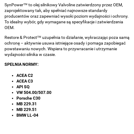
SynPower™ to olej silnikowy Valvoline zatwierdzony przez OEM,
zaprojektowany tak, aby spełniać najnowsze standardy
producentów oraz zapewniać wysoki poziom wydajności i ochrony.
To idealny wybór, gdy wymagane są specyfikacje i zatwierdzenia
OEM.
Restore & Protect™ uzupełnia to działanie, wykraczając poza samą
ochronę – aktywnie usuwa istniejące osady i pomaga zapobiegać
powstawaniu nowych. Wspiera to przywracanie i utrzymanie
wydajności silnika w czasie.
SPEŁNIA NORMY:
ACEA C2
ACEA C3
API SQ
VW 504.00/507.00
Porsche C30
MB 229.31
MB 229.51
BMW LL-04