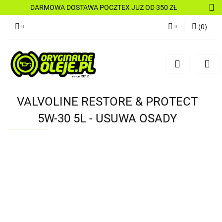
DARMOWA DOSTAWA POCZTEX JUŻ OD 350 ZŁ
(
0
)
Zaloguj się
Zarejestruj się
Dodaj zgłoszenie
VALVOLINE RESTORE & PROTECT
5W-30 5L - USUWA OSADY