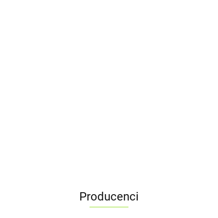
Mann-Filter HU
7020 z Filtr oleju
36.51
VALVOLINE RESTORE & PROTECT 5W-
30 1L - USUWA OSADY
47.00
Producenci