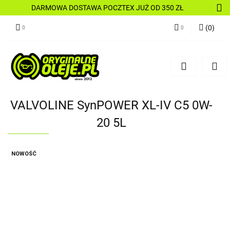
DARMOWA DOSTAWA POCZTEX JUŻ OD 350 ZŁ
(
0
)
Zaloguj się
Zarejestruj się
Dodaj zgłoszenie
VALVOLINE SynPOWER XL-IV C5 0W-
20 5L
NOWOŚĆ