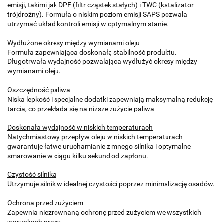
emisji, takimi jak DPF (filtr cząstek stałych) i TWC (katalizator
trójdrożny). Formuła o niskim poziom emisji SAPS pozwala
utrzymać układ kontroli emisji w optymalnym stanie.
Wydłużone okresy między wymianami oleju
Formuła zapewniająca doskonałą stabilność produktu.
Długotrwała wydajność pozwalająca wydłużyć okresy między
wymianami oleju.
Oszczędność paliwa
Niska lepkość i specjalne dodatki zapewniają maksymalną redukcję
tarcia, co przekłada się na niższe zużycie paliwa
Doskonała wydajność w niskich
temperaturach
Natychmiastowy przepływ oleju w niskich temperaturach
gwarantuje łatwe uruchamianie zimnego silnika i optymalne
smarowanie w ciągu kilku sekund od zapłonu.
Czystość silnika
Utrzymuje silnik w idealnej czystości poprzez minimalizację osadów.
Ochrona przed zużyciem
Zapewnia niezrównaną ochronę przed zużyciem we wszystkich
warunkach pracy.