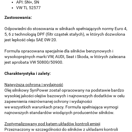
API: SN+, SN
VW TL 52577
Zastosowania:
Odpowiedni do stosowania w silnikach spełniających normy Euro 4,
5, 6 z technologią DPF (filtr cząstek stałych), w których dozwolona
jest lepkość oleju SAE 0W-20.
Formuła opracowana specjalnie dla silników benzynowych i
wysokoprężnych marki VW, AUDI, Seat i Skoda, w których zalecana
jest aprobata VW 50800/50900.
Charakterystyka i zalety:
Najwyższa ochrona i wydajność
Olej silnikowy SynPower został opracowany na podstawie bardzo
wysokiej jakości olejów bazowych i najnowszych dodatków w celu
zapewnienia niezrównanej ochrony i wydajności
we wszystkich warunkach pracy. Formuła spełniająca wymogi
najnowszych standardów wiodących producentów silników.
Zoptymalizowany pod kątem układów kontroli emisji
Przeznaczony w szczególności do silników z układami kontroli