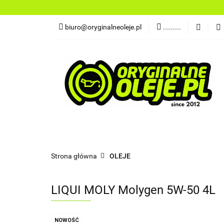
OLEJE
FILTR
biuro@oryginalneoleje.pl
.........
DO ŁODZI
AK
OLEJE Z USA
OLEJE
FILTRY
PŁYNY
CHEMI
NARZĘDZIA
CZĘŚCI
OLEJE Z USA
Strona główna
OLEJE
LIQUI MOLY Molygen 5W-50 4L
NOWOŚĆ