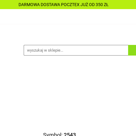
DARMOWA DOSTAWA POCZTEX JUŻ OD 350 ZŁ
Y
PŁYNY
CHEMIA
KOSMETYKI
DO MOTOC
CESORIA
LAKIERNICTWO
NARZĘDZIA
CZĘŚCI
ALLE TANIO
A
KOSMETYKI
DO MOTOCYKLI
DO ŁODZI
A
ALLE TANIO
Symbol:
2543