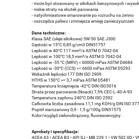
- może być stosowany w silnikach benzynowych i wysoko
- niskie straty na skutek parowania
- natychmiastowe smarowanie po rozruchu na zimno
- oszczędza paliwo i zmniejsza emisję zanieczyszczeń
Dane techniczne:
Klasa SAE (oleje silnikowe) 5W-50 SAE J300
Gęstość w 15°C 0,85 g/cm3 DIN51757
Lepkość w 40°C 117 mm²/s ASTM D 7042-04
Lepkość w 100°C 18,5 mm²/s ASTM D 7042-04
Lepkość w -35 °C (MRV) < 60000 mPas ASTM D4684
Lepkość w -30°C (CCS) <= 6600 mPas ASTM D5293
Wskaźnik lepkości 177 DIN ISO 2909
HTHS w 150°C >= 3,7 mPas ASTM D5481
Temperatura krzepnięcia -42°C DIN ISO3016
Strata przez parowanie (Noack) 7,5% CEC-L-40-A-93
Temperatura zapłonu 240°C DIN ISO 2592
Całkowita liczba zasadowa 11,1 mg KOH/g DIN ISO 37
Popiół siarczanowy 0,9 - 1,5 g/100g DIN51575
Kolor/wygląd zielonobrązowy, fluorescencyjny
Aprobaty i specyfikacje:
ACEA A3 • ACEA B3 • API SJ • MB 229.1 • VW 502.00 • 