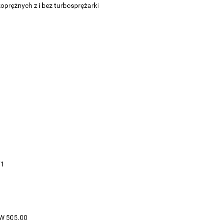
prężnych z i bez turbosprężarki
71
VW 505.00